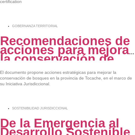
certification
GOBERNANZA TERRITORIAL
Recomendaciones de
acciones para mejorar
la conservación de
bosques de la
provincia de Tocache,
El documento propone acciones estratégicas para mejorar la
conservación de bosques en la provincia de Tocache, en el marco de
San Martín
su Iniciativa Jurisdiccional.
SOSTENIBILIDAD JURISDICCIONAL
De la Emergencia al
Desarrollo Sostenible