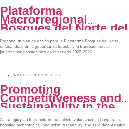
Plataforma
Macrorregional
Bosques del Norte del
Perú: Plan de Acción
2025-2026
Propone un plan de acción para la Plataforma Bosques del Norte,
enfocándose en la gobernanza forestal y la transición hacia
jurisdicciones sostenibles en el periodo 2025-2026
CADENAS DE VALOR SOSTENIBLES
Promoting
Competitiveness and
Sustainability in the
Caynarachi Heart of
Palm Value Chain
A strategic plan to transform the palmito value chain in Caynarachi,
boosting technological innovation, traceability, and zero deforestation