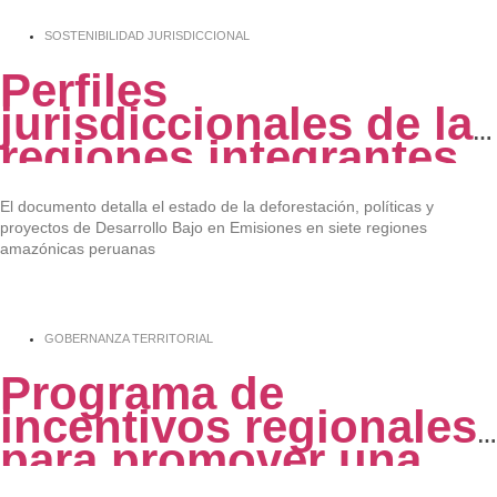
SOSTENIBILIDAD JURISDICCIONAL
Perfiles
jurisdiccionales de la
regiones integrantes
del Grupo de los
Gobernadores por el
El documento detalla el estado de la deforestación, políticas y
proyectos de Desarrollo Bajo en Emisiones en siete regiones
Clima y los Bosques
amazónicas peruanas
del Perú
GOBERNANZA TERRITORIAL
Programa de
incentivos regionales
para promover una
oferta productiva