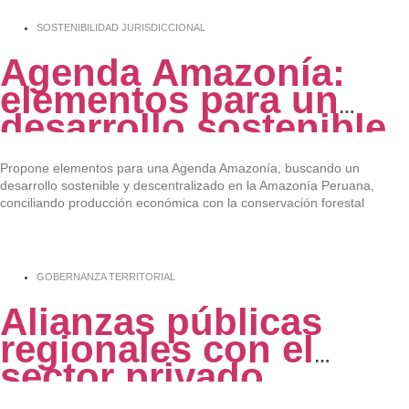
SOSTENIBILIDAD JURISDICCIONAL
Agenda Amazonía:
elementos para un
desarrollo sostenible
y descentralizado en
la Amazonía peruana
Propone elementos para una Agenda Amazonía, buscando un
desarrollo sostenible y descentralizado en la Amazonía Peruana,
conciliando producción económica con la conservación forestal
GOBERNANZA TERRITORIAL
Alianzas públicas
regionales con el
sector privado