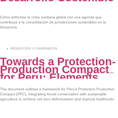
Cómo enfrentar la crisis sanitaria global con una agenda que
contribuya a la consolidación de jurisdicciones sostenibles en la
Amazonía
PRODUCCIÓN Y CONSERVACIÓN
Towards a Protection-
Production Compact
for Peru: Elements
and Lessons from
Global Experience
The document outlines a framework for Peru’s Protection-Production
Compact (PPC), integrating forest conservation with sustainable
agriculture to achieve net zero deforestation and improve livelihoods