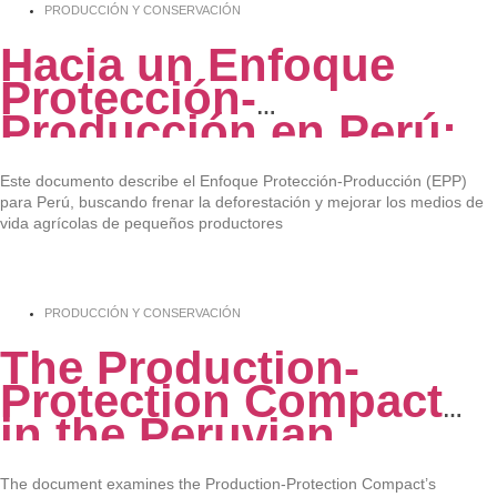
PRODUCCIÓN Y CONSERVACIÓN
Hacia un Enfoque
Protección-
Producción en Perú:
Elementos y
lecciones de la
Este documento describe el Enfoque Protección-Producción (EPP)
para Perú, buscando frenar la deforestación y mejorar los medios de
experiencia global
vida agrícolas de pequeños productores
PRODUCCIÓN Y CONSERVACIÓN
The Production-
Protection Compact
in the Peruvian
Context
The document examines the Production-Protection Compact’s