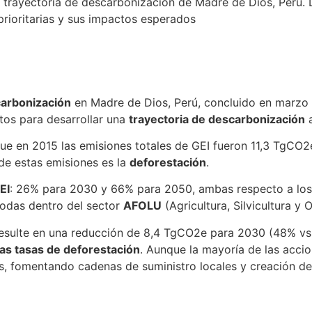
 la trayectoria de descarbonización de Madre de Dios, Perú.
rioritarias y sus impactos esperados
carbonización
en Madre de Dios, Perú, concluido en marzo 
tos para desarrollar una
trayectoria de descarbonización
a
que en 2015 las emisiones totales de GEI fueron 11,3 TgC
 de estas emisiones es la
deforestación
.
EI
: 26% para 2030 y 66% para 2050, ambas respecto a los ni
 todas dentro del sector
AFOLU
(Agricultura, Silvicultura y 
resulte en una reducción de 8,4 TgCO2e para 2030 (48% v
las tasas de deforestación
. Aunque la mayoría de las acc
 fomentando cadenas de suministro locales y creación de 