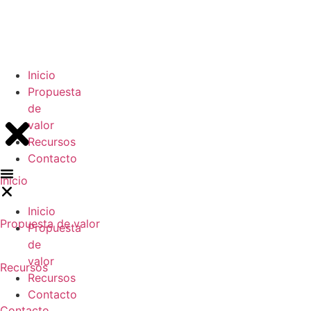
Inicio
Propuesta
de
valor
Recursos
Contacto
Inicio
Inicio
Propuesta de valor
Propuesta
de
valor
Recursos
Recursos
Contacto
Contacto