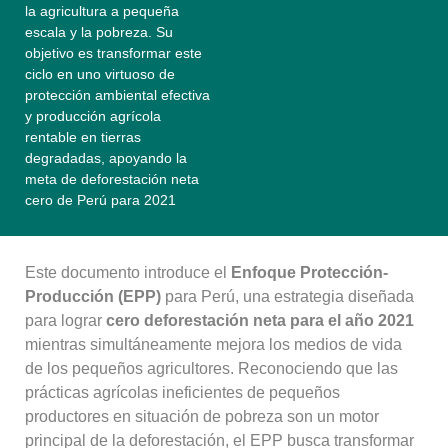
la agricultura a pequeña
escala y la pobreza. Su
objetivo es transformar este
ciclo en uno virtuoso de
protección ambiental efectiva
y producción agrícola
rentable en tierras
degradadas, apoyando la
meta de deforestación neta
cero de Perú para 2021
Este documento introduce el
Enfoque Protección-
Producción (EPP)
para Perú, una estrategia diseñada
para lograr
cero deforestación neta para el año 2021
mientras simultáneamente mejora los medios de vida
de los pequeños agricultores. Reconociendo que las
prácticas agrícolas ineficientes de pequeños
productores en situación de pobreza son un motor
principal de la deforestación, el EPP busca transformar