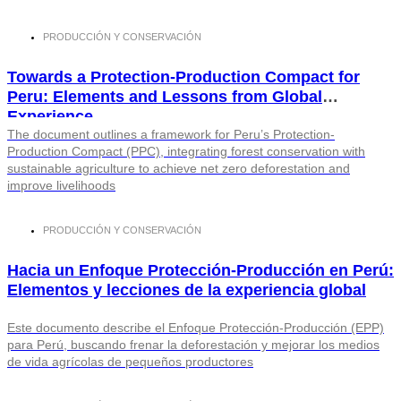
PRODUCCIÓN Y CONSERVACIÓN
Towards a Protection-Production Compact for
Peru: Elements and Lessons from Global
Experience
The document outlines a framework for Peru’s Protection-
Production Compact (PPC), integrating forest conservation with
sustainable agriculture to achieve net zero deforestation and
improve livelihoods
PRODUCCIÓN Y CONSERVACIÓN
Hacia un Enfoque Protección-Producción en Perú:
Elementos y lecciones de la experiencia global
Este documento describe el Enfoque Protección-Producción (EPP)
para Perú, buscando frenar la deforestación y mejorar los medios
de vida agrícolas de pequeños productores